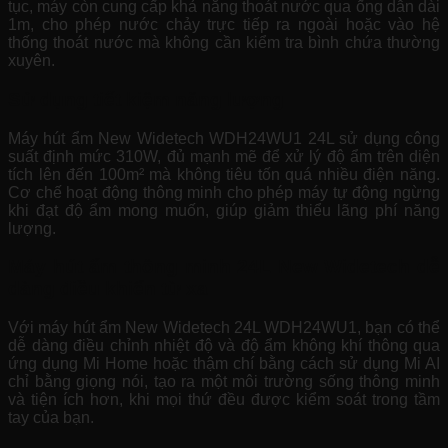
tục, máy còn cung cấp khả năng thoát nước qua ống dẫn dài
1m, cho phép nước chảy trực tiếp ra ngoài hoặc vào hệ
thống thoát nước mà không cần kiểm tra bình chứa thường
xuyên.
Sử dụng tiết kiệm năng lượng
Máy hút ẩm New Widetech WDH24WU1 24L sử dụng công
suất định mức 310W, đủ mạnh mẽ để xử lý độ ẩm trên diện
tích lên đến 100m² mà không tiêu tốn quá nhiều điện năng.
Cơ chế hoạt động thông minh cho phép máy tự động ngừng
khi đạt độ ẩm mong muốn, giúp giảm thiểu lãng phí năng
lượng.
Máy hút ẩm thông minh 24L New Widetech dễ
dàng điều khiển từ xa
Với máy hút ẩm New Widetech 24L WDH24WU1, bạn có thể
dễ dàng điều chỉnh nhiệt độ và độ ẩm không khí thông qua
ứng dụng Mi Home hoặc thậm chí bằng cách sử dụng Mi AI
chỉ bằng giọng nói, tạo ra một môi trường sống thông minh
và tiện ích hơn, khi mọi thứ đều được kiểm soát trong tầm
tay của bạn.