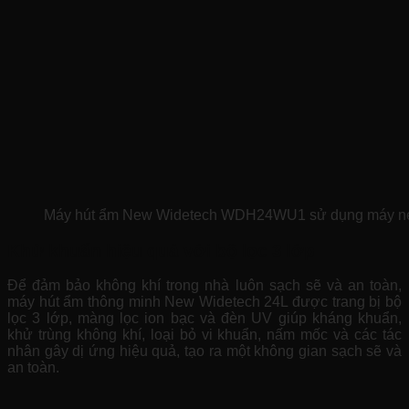
Máy hút ẩm New Widetech WDH24WU1 sử dụng máy nén h
Khử khuẩn hiệu quả với bộ lọc 3 lớp
Để đảm bảo không khí trong nhà luôn sạch sẽ và an toàn,
máy hút ẩm thông minh New Widetech 24L được trang bị bộ
lọc 3 lớp, màng lọc ion bạc và đèn UV giúp kháng khuẩn,
khử trùng không khí, loại bỏ vi khuẩn, nấm mốc và các tác
nhân gây dị ứng hiệu quả, tạo ra một không gian sạch sẽ và
an toàn.