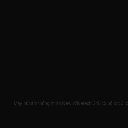
Máy hút ẩm thông minh New Widetech 24L có bộ lọc 3 l
Thiết kế chu đáo và an toàn cho người sử
dụng