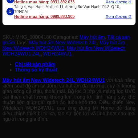
Hotline mua hàng: 0931.892.033
Xem đường đi
Tầng 4, Vạn Hạnh Mall, số 11, đường Sư Vạn Hạnh, P.12, Q.10,
5
TP.HCM
Hotline mua hàng: 0989.883.905
Xem đường đi
SKU:
MHG_00004180
Categories:
Máy hút ẩm
,
Tất cả sản
phẩm
Tags:
Máy hút ẩm New Widetech 24L
,
Máy hút ẩm
New Widetech WDH24WU1
,
Máy hút ẩm New Widetech
WDH24WU1 24L
,
WDH24WU1
Chi tiết sản phẩm
Thông số kỹ thuật
Máy hút ẩm New Widetech
24L WDH24WU1
với khả năng
kiểm soát độ ẩm tự động và hút ẩm đa hướng, duy trì không
gian sống dễ chịu, thoải mái. Bộ lọc 3 lớp và màng lọc UVC
cải thiện chất lượng không khí, trong khi tính năng sấy khô
thuận tiện giúp giữ quần áo luôn khô ráo. Điều khiển New
Widetech WDH24WU1 qua ứng dụng Mi Home dễ dàng
điều chỉnh thiết bị từ xa, tạo sự tiện lợi và linh hoạt cho mọi
người trong gia đình.