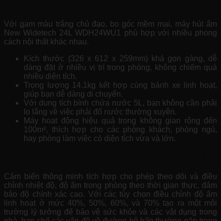
trọng
Với gam màu trắng chủ đạo, bo góc mềm mại, máy hút ẩm
New Widetech 24L WDH24WU1 phù hợp với nhiều phong
cách nội thất khác nhau.
Kích thước (326 x 612 x 259mm) khá gọn gàng, dễ
dàng đặt ở nhiều vị trí trong phòng, không chiếm quá
nhiều diện tích.
Trọng lượng 14.1kg kết hợp cùng bánh xe linh hoạt,
giúp bạn dễ dàng di chuyển.
Với dung tích bình chứa nước 5L, bạn không cần phải
lo lắng về việc phải đổ nước thường xuyên.
Máy hoạt động hiệu quả trong không gian rộng đến
100m², thích hợp cho các phòng khách, phòng ngủ,
hay phòng làm việc có diện tích vừa và lớn.
New Widetech 24L
kiểm soát độ ẩm hiệu quả
Cảm biến thông minh tích hợp cho phép theo dõi và điều
chỉnh nhiệt độ, độ ẩm trong phòng theo thời gian thực, đảm
bảo độ chính xác cao. Với các tùy chọn điều chỉnh độ ẩm
linh hoạt ở mức 40%, 50%, 60%, và 70%
tạo ra một môi
trường lý tưởng để bảo vệ sức khỏe và các vật dụng trong
nhà,
hạn chế các vấn đề về đường hô hấp thường gặp trong