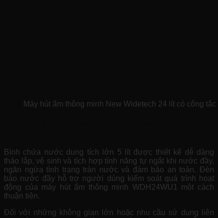
Máy hút ẩm thông minh New Widetech 24 lít có công tắc
Máy hút ẩm New Widetech 24L WDH24WU1
t
iện lợi với 2 phương pháp thoát nước
Bình chứa nước dung tích lớn 5 lít được thiết kế dễ dàng
tháo lắp, vệ sinh và tích hợp tính năng tự ngắt khi nước đầy,
ngăn ngừa tình trạng tràn nước và đảm bảo an toàn. Đèn
báo nước đầy hỗ trợ người dùng kiểm soát quá trình hoạt
động của máy hút ẩm thông minh WDH24WU1 một cách
thuận tiện.
Đối với những không gian lớn hoặc nhu cầu sử dụng liên