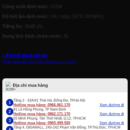
Công suất định mức:
310W
Độ hút ẩm định mức:
24L/ ngày (30°C/ 80%RH)
Tiếng ồn:
36dB (A)
Dung tích bình chứa nước:
5L
LIÊN HỆ MUA HÀNG
(Giao hàng tận nhà hoặc nhận tại cửa hàng)
Địa chỉ mua hàng
Tầng 2 - 33A/41 Thái Hà, Đống Đa, TP.Hà Nội
1
Hotline mua hàng: 0966.061.170
Xem đường đi
81 Lê Hồng Phong, TP Nam Định
2
Hotline mua hàng: 0862.171.170
Xem đường đi
55 Minh Phụng, Tân Thới Nhất, Q.12, TP.HCM
3
Hotline mua hàng: 0965.499.920
Xem đường đi
Tầng 4, GIGAMALL, 240-242 Phạm Văn Đồng, TP.Thủ Đức, TP.HCM
4