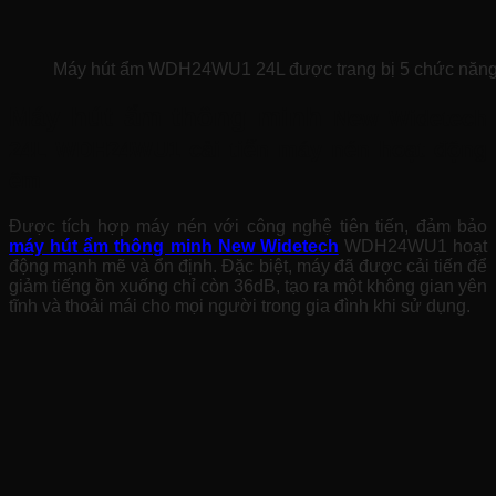
Máy hút ẩm WDH24WU1 24L được trang bị 5 chức năng
Máy hút ẩm thông minh
New Widetech
24L
WDH24WU1 cải tiến máy nén hoạt động
êm
Được tích hợp máy nén với công nghệ tiên tiến, đảm bảo
máy hút ẩm thông minh New Widetech
WDH24WU1 hoạt
động mạnh mẽ và ổn định. Đặc biệt, máy đã được cải tiến để
giảm tiếng ồn xuống chỉ còn 36dB, tạo ra một không gian yên
tĩnh và thoải mái cho mọi người trong gia đình khi sử dụng.