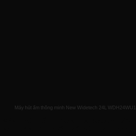
Máy hút ẩm thông minh New Widetech 24L WDH24WU1 
Máy hút ẩm New Widetech 24L
WDH24WU1 thiết kế tối ưu, sang