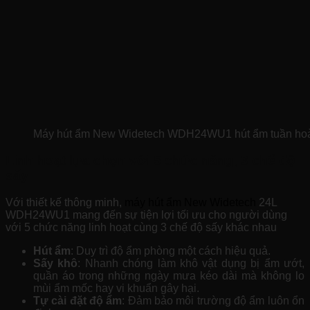
Máy hút ẩm New Widetech WDH24WU1 hút ẩm tuần ho
Linh hoạt lựa chọn với 5 chức năng, 3 chế độ
sấy
Với thiết kế thông minh,
máy hút ẩm New Widetech
24L
WDH24WU1 mang đến sự tiện lợi tối ưu cho người dùng
với 5 chức năng linh hoạt cùng 3 chế độ sấy khác nhau
Hút ẩm
: Duy trì độ ẩm phòng một cách hiệu quả.
Sấy khô
: Nhanh chóng làm khô vật dụng bị ẩm ướt,
quần áo trong những ngày mưa kéo dài mà không lo
mùi ẩm mốc hay vi khuẩn gây hại.
Tự cài đặt độ ẩm
: Đảm bảo môi trường độ ẩm luôn ổn