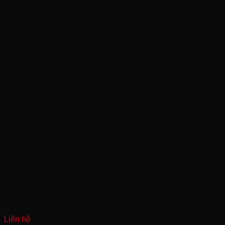
Máy hút ẩm New Widetech 24L
WDH24WU1
Liên hệ