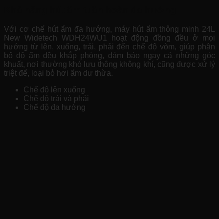
Khả năng hút ẩm tuần hoàn đa hướng
Với cơ chế hút ẩm đa hướng, máy hút ẩm thông minh 24L
New Widetech WDH24WU1 hoạt động đồng đều ở mọi
hướng từ lên, xuống, trái, phải đến chế độ vòm, giúp phân
bổ độ ẩm đều khắp phòng, đảm bảo ngay cả những góc
khuất, nơi thường khó lưu thông không khí, cũng được xử lý
triệt để, loại bỏ hơi ẩm dư thừa.
Chế độ lên xuống
Chế độ trái và phải
Chế độ đa hướng